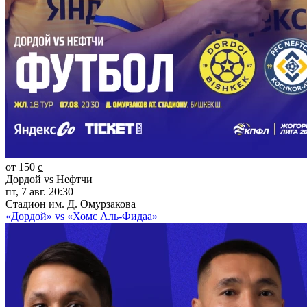
от 150 c̲
Дордой vs Нефтчи
пт, 7 авг. 20:30
Стадион им. Д. Омурзакова
«Дордой» vs «Хомс Аль-Фидаа»