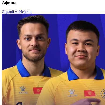
Афиша
Дордой vs Нефтчи