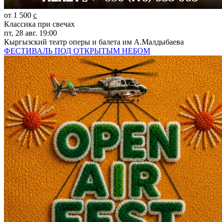
от 1 500 c̲
Классика при свечах
пт, 28 авг. 19:00
Кыргызский театр оперы и балета им А.Малдыбаева
ФЕСТИВАЛЬ ПОД ОТКРЫТЫМ НЕБОМ