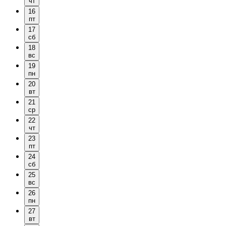
чт
16
пт
17
сб
18
вс
19
пн
20
вт
21
ср
22
чт
23
пт
24
сб
25
вс
26
пн
27
вт