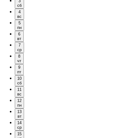
3
сб
4
вс
5
пн
6
вт
7
ср
8
чт
9
пт
10
сб
11
вс
12
пн
13
вт
14
ср
15