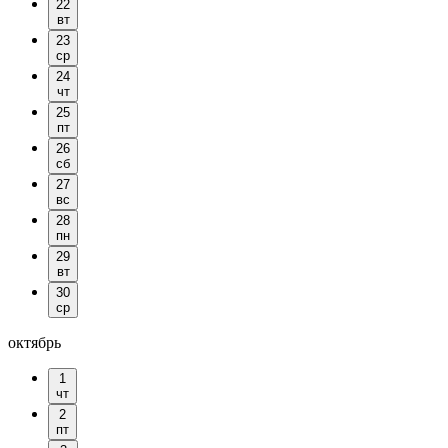
22
вт
23
ср
24
чт
25
пт
26
сб
27
вс
28
пн
29
вт
30
ср
октябрь
1
чт
2
пт