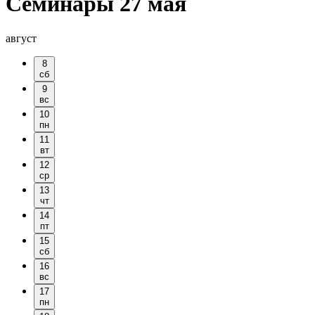
Семинары 27 мая
август
8
сб
9
вс
10
пн
11
вт
12
ср
13
чт
14
пт
15
сб
16
вс
17
пн