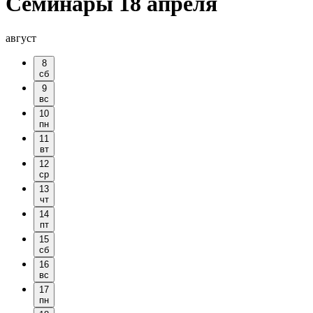
Семинары 18 апреля
август
8
сб
9
вс
10
пн
11
вт
12
ср
13
чт
14
пт
15
сб
16
вс
17
пн