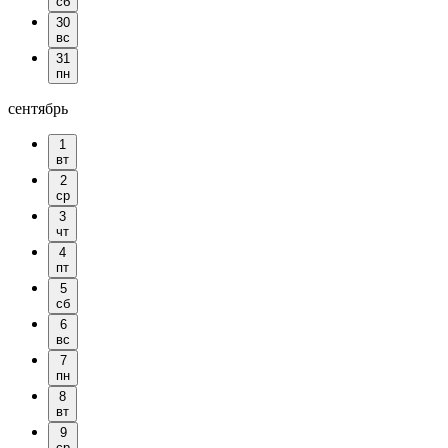
сб
30
вс
31
пн
сентябрь
1
вт
2
ср
3
чт
4
пт
5
сб
6
вс
7
пн
8
вт
9
ср