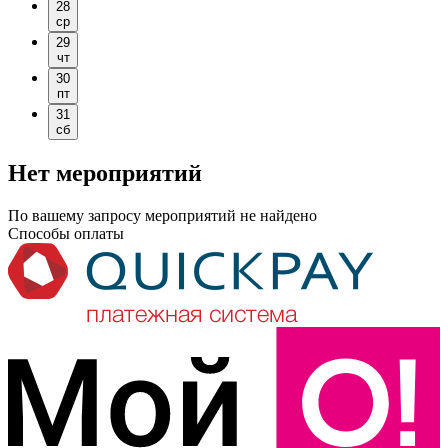
28
ср
29
чт
30
пт
31
сб
Нет мероприятий
По вашему запросу мероприятий не найдено
Способы оплаты