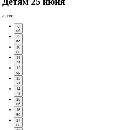
Детям 25 июня
август
8
сб
9
вс
10
пн
11
вт
12
ср
13
чт
14
пт
15
сб
16
вс
17
пн