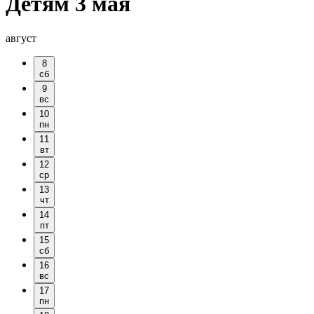
Детям 3 мая
август
8
сб
9
вс
10
пн
11
вт
12
ср
13
чт
14
пт
15
сб
16
вс
17
пн