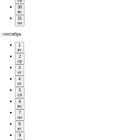
сб
30
вс
31
пн
сентябрь
1
вт
2
ср
3
чт
4
пт
5
сб
6
вс
7
пн
8
вт
9
ср