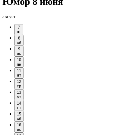
Юмор 8 июня
август
7
пт
8
сб
9
вс
10
пн
11
вт
12
ср
13
чт
14
пт
15
сб
16
вс