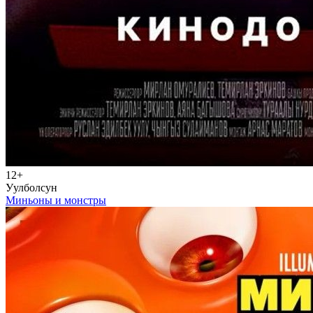
12+
Уулболсун
Миньоны и монстры