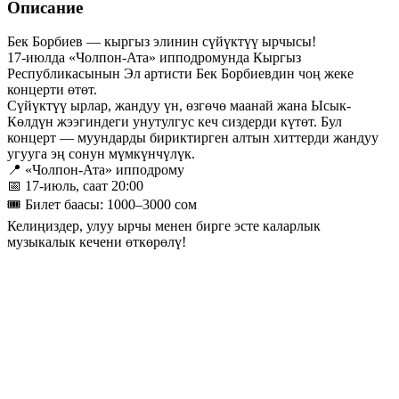
Описание
Бек Борбиев — кыргыз элинин сүйүктүү ырчысы!
17-июлда «Чолпон-Ата» ипподромунда Кыргыз
Республикасынын Эл артисти Бек Борбиевдин чоң жеке
концерти өтөт.
Сүйүктүү ырлар, жандуу үн, өзгөчө маанай жана Ысык-
Көлдүн жээгиндеги унутулгус кеч сиздерди күтөт. Бул
концерт — муундарды бириктирген алтын хиттерди жандуу
угууга эң сонун мүмкүнчүлүк.
📍 «Чолпон-Ата» ипподрому
📅 17-июль, саат 20:00
🎟 Билет баасы: 1000–3000 сом
Келиңиздер, улуу ырчы менен бирге эсте каларлык
музыкалык кечени өткөрөлү!