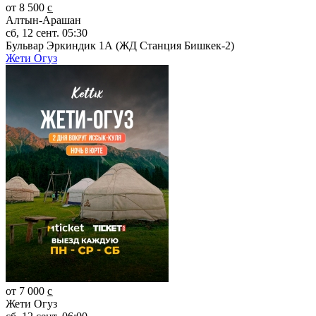
от 8 500 c̲
Алтын-Арашан
сб, 12 сент. 05:30
Бульвар Эркиндик 1А (ЖД Станция Бишкек-2)
Жети Огуз
от 7 000 c̲
Жети Огуз