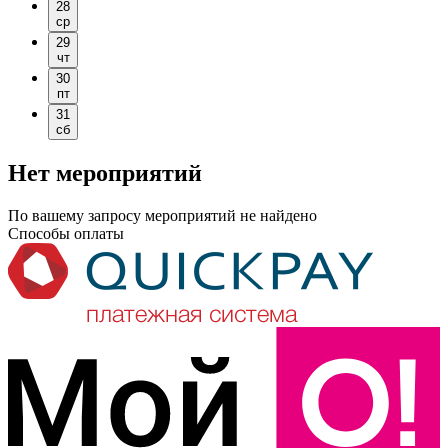
28
ср
29
чт
30
пт
31
сб
Нет мероприятий
По вашему запросу мероприятий не найдено
Способы оплаты