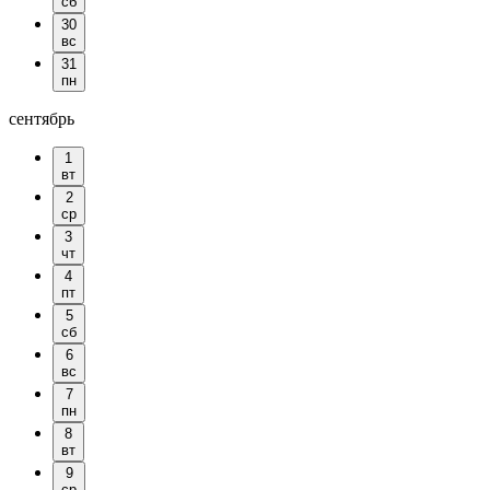
сб
30
вс
31
пн
сентябрь
1
вт
2
ср
3
чт
4
пт
5
сб
6
вс
7
пн
8
вт
9
ср