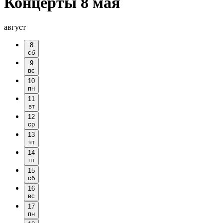
Концерты 8 мая
август
8
сб
9
вс
10
пн
11
вт
12
ср
13
чт
14
пт
15
сб
16
вс
17
пн