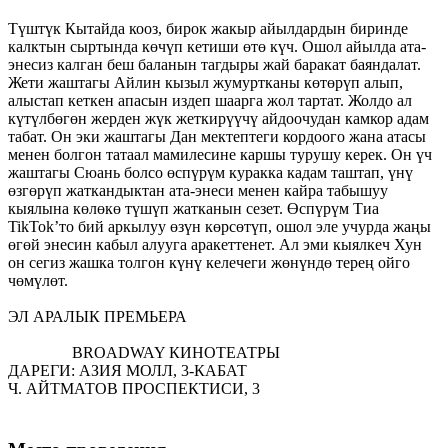
Түштүк Кытайда кооз, бирок жакыр айылдардын биринде
калктын сыртында көчүп кетиши өтө күч. Ошол айылда ата-
энесиз калган беш баланын тагдыры жай баракат баяндалат.
Жети жаштагы Айлин кызыл жумуртканы көтөрүп алып,
алыстап кеткен апасын издеп шаарга жол тартат. Жолдо ал
күтүлбөгөн жерден жүк жеткирүүчү айдоочудан камкор адам
табат. Он эки жаштагы Дан мектептеги кордоого жана атасы
менен болгон татаал мамилесине каршы турушу керек. Он үч
жаштагы Сюань болсо өспүрүм куракка кадам таштап, үнү
өзгөрүп жаткандыктан ата-энеси менен кайра табышуу
кыялына көлөкө түшүп жатканын сезет. Өспүрүм Тиа
TikTok’то бий аркылуу өзүн көрсөтүп, ошол эле учурда жаңы
өгөй энесин кабыл алууга аракеттенет. Ал эми кыялкеч Хун
он сегиз жашка толгон күнү келечеги жөнүндө терең ойго
чөмүлөт.
ЭЛ АРАЛЫК ПРЕМЬЕРА
BROADWAY КИНОТЕАТРЫ
ДАРЕГИ: АЗИЯ МОЛЛ, 3-КАБАТ
Ч. АЙТМАТОВ ПРОСПЕКТИСИ, 3
16:30 2-залы 9 ИЮНЬ