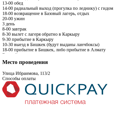
13-00 обед
14-00 радиальный выход (прогулка по леднику) с гидом
18-00 возвращение в Базовый лагерь, отдых
20-00 ужин
3 день
8-00 завтрак
8-30 вылет с лагеря обратно в Каркыру
9-30 прибытие в Каркыру
10-30 выезд в Бишкек (будут выданы ланчбоксы)
18-00 прибытие в Бишкек, либо прибытие в Алмату
Ближайшие даты:
• Июль: 17-19, 24-26, 31-2
Место проведения
• Август: 7-9, 14-16, 21-23
Стоимость на человека 850$.
Улица Ибраимова, 113/2
Способы оплаты