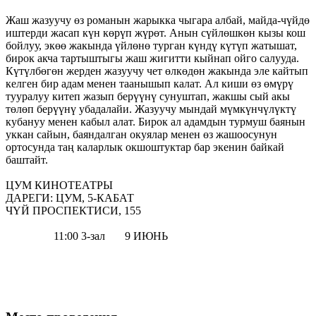
Жаш жазуучу өз романын жарыкка чыгара албай, майда-чүйдө
иштерди жасап күн көрүп жүрөт. Анын сүйлөшкөн кызы кош
бойлуу, экөө жакында үйлөнө турган күндү күтүп жатышат,
бирок акча тартыштыгы жаш жигитти кыйнап ойго салууда.
Күтүлбөгөн жерден жазуучу чет өлкөдөн жакында эле кайтып
келген бир адам менен таанышып калат. Ал киши өз өмүрү
тууралуу китеп жазып берүүнү сунуштап, жакшы сый акы
төлөп берүүнү убадалайи. Жазуучу мындай мүмкүнчүлүктү
кубануу менен кабыл алат. Бирок ал адамдын турмуш баянын
уккан сайын, баяндалган окуялар менен өз жашоосунун
ортосунда таң каларлык окшоштуктар бар экенин байкай
баштайт.
ЦУМ КИНОТЕАТРЫ
ДАРЕГИ: ЦУМ, 5-КАБАТ
ЧҮЙ ПРОСПЕКТИСИ, 155
11:00 3-зал 9 ИЮНЬ