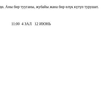
дө. Аны бир тууганы, жубайы жана бир өлүк күтүп турушат.
 12 ИЮНЬ