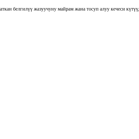
аткан белгилүү жазуучуну майрам жана тосуп алуу кечеси күтүү
, 155 11:00 4 ЗАЛ