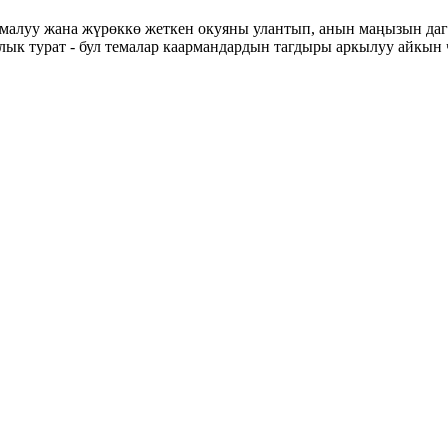
амалуу жана жүрөккө жеткен окуяны улантып, анын маңызын даг
лык турат - бул темалар каармандардын тагдыры аркылуу айкын
ТИСИ, 3 14:00 Бакай Б