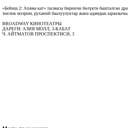
«Бейиш 2: Апама кат» тасмасы биринчи бөлүктө башталган др
энелик мээрим, руханий баалуулуктар жана адамдык ыраазычы
BROADWAY КИНОТЕАТРЫ
ДАРЕГИ: АЗИЯ МОЛЛ, 3-КАБАТ
Ч. АЙТМАТОВ ПРОСПЕК