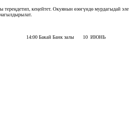
ы тереңдетип, кеңейтет. Окуянын өзөгүндө мурдагыдай эле
 чагылдырылат.
анк залы 10 ИЮНЬ