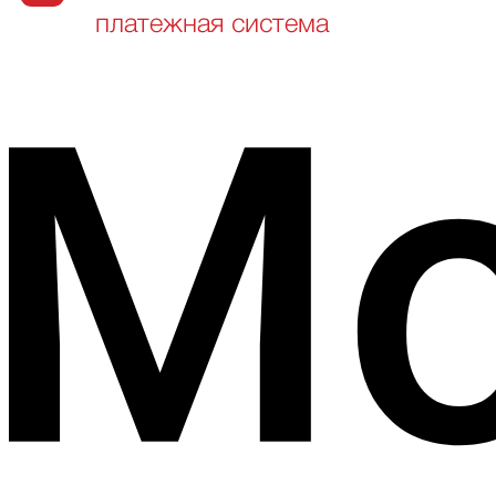
Питание и напитки в дороге
Личные расходы
Место сбора : Московская/Тыныстанова 02:00