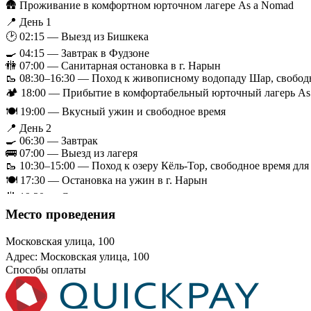
🛖 Проживание в комфортном юрточном лагере As a Nomad
📍 День 1
🕑 02:15 — Выезд из Бишкека
🍳 04:15 — Завтрак в Фудзоне
🚻 07:00 — Санитарная остановка в г. Нарын
🥾 08:30–16:30 — Поход к живописному водопаду Шар, свободн
🏕 18:00 — Прибытие в комфортабельный юрточный лагерь As
🍽 19:00 — Вкусный ужин и свободное время
📍 День 2
🍳 06:30 — Завтрак
🚌 07:00 — Выезд из лагеря
🥾 10:30–15:00 — Поход к озеру Кёль-Тор, свободное время дл
🍽 17:30 — Остановка на ужин в г. Нарын
🚻 19:30 — Санитарная остановка
🏙 23:00 — Прибытие в Бишкек
Место проведения
💰 Стоимость тура — 9 000 сомов с человека.
Московская улица, 100
✅ В стоимость входит:
Адрес: Московская улица, 100
Трансфер по всему маршруту
Способы оплаты
Проживание в комфортной юрте (по 2 человека)
Ужин в первый день
Завтрак во второй день
❌ В стоимость не входит: